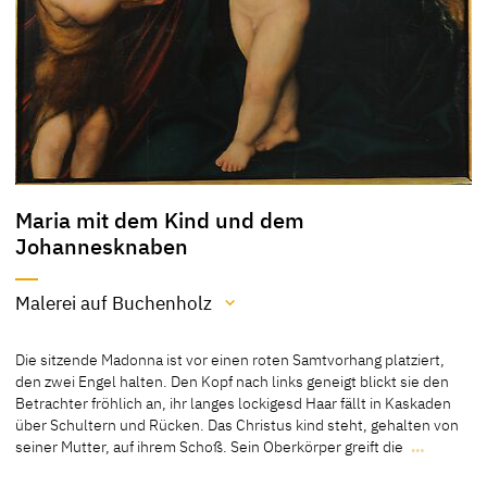
Maria mit dem Kind und dem
Johannesknaben
Malerei auf Buchenholz
Material / Technik
Die sitzende Madonna ist vor einen roten Samtvorhang platziert,
Malerei auf Buchenholz
den zwei Engel halten. Den Kopf nach links geneigt blickt sie den
Betrachter fröhlich an, ihr langes lockigesd Haar fällt in Kaskaden
[Exhib. Cat. Gotha 1994, 30, 214]
über Schultern und Rücken. Das Christus kind steht, gehalten von
[Klein, Bericht 1992]
seiner Mutter, auf ihrem Schoß. Sein Oberkörper greift die
…
Die sitzende Madonna ist vor einen roten Samtvorhang platziert,