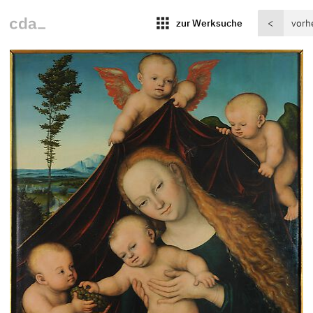
apps
zur Werksuche
<
vorh