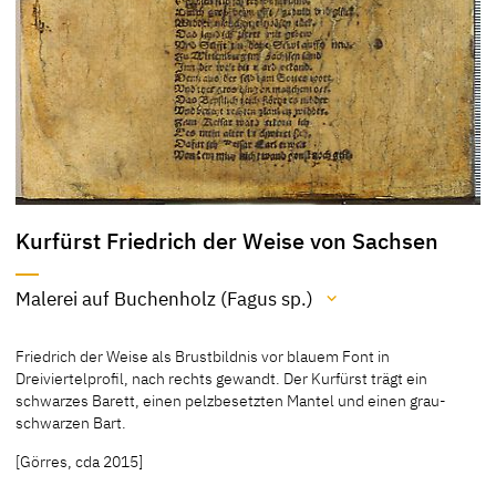
Kurfürst Friedrich der Weise von Sachsen
Malerei auf Buchenholz (Fagus sp.)
Material / Technik
Friedrich der Weise als Brustbildnis vor blauem Font in
Malerei auf Buchenholz (Fagus sp.)
Dreiviertelprofil, nach rechts gewandt. Der Kurfürst trägt ein
schwarzes Barett, einen pelzbesetzten Mantel und einen grau-
[Exhib. Cat. Gotha 1994, 28, 214]
schwarzen Bart.
[Klein, Bericht 1994]
[Görres, cda 2015]