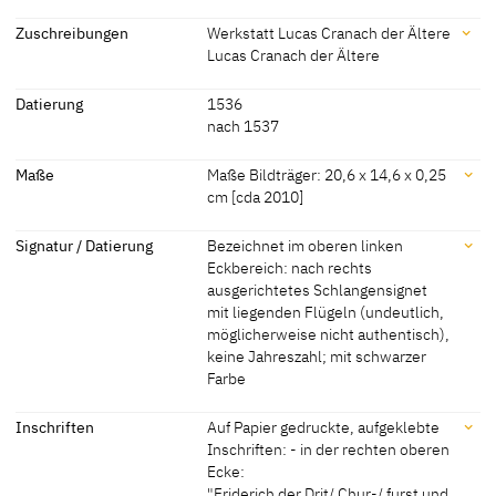
Zuschreibungen
Werkstatt Lucas Cranach der Ältere
Lucas Cranach der Ältere
Zuschreibungen
Datierung
1536
nach 1537
Werkstatt Lucas Cranach
[Exhib. Cat. Gotha 2015, No. 82]
der Ältere
Maße
Maße Bildträger: 20,6 x 14,6 x 0,25
cm [cda 2010]
Lucas Cranach der Ältere
[Exhib. Cat. Gotha 1994, 28]
Maße
Signatur / Datierung
Bezeichnet im oberen linken
Eckbereich: nach rechts
Maße Bildträger: 20,6 x 14,6 x 0,25 cm [cda 2010]
ausgerichtetes Schlangensignet
mit liegenden Flügeln (undeutlich,
möglicherweise nicht authentisch),
keine Jahreszahl; mit schwarzer
Farbe
Signatur / Datierung
Inschriften
Auf Papier gedruckte, aufgeklebte
Inschriften: - in der rechten oberen
Bezeichnet im oberen linken Eckbereich: nach rechts
Ecke:
ausgerichtetes Schlangensignet mit liegenden Flügeln (undeutlich,
"Friderich der Drit/ Chur-/ furst und