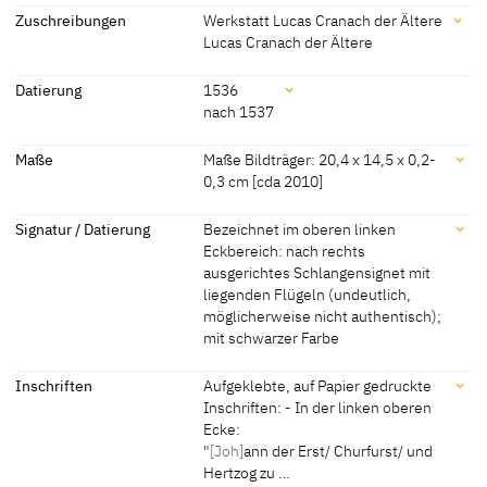
Zuschreibungen
Werkstatt Lucas Cranach der Ältere
Lucas Cranach der Ältere
Zuschreibungen
Datierung
1536
nach 1537
Werkstatt Lucas Cranach
[Exhib. Cat. Gotha 2015, No. 83]
der Ältere
Datierung
Maße
Maße Bildträger: 20,4 x 14,5 x 0,2-
0,3 cm [cda 2010]
Lucas Cranach der Ältere
[Exhib. Cat. Gotha 1994, 29]
1536
[Exhib. Cat. Gotha 1994, 28, 29]
Maße
Signatur / Datierung
Bezeichnet im oberen linken
nach 1537
[Exhib. Cat. Gotha 2015, No. 83]
Eckbereich: nach rechts
Maße Bildträger: 20,4 x 14,5 x 0,2-0,3 cm [cda 2010]
ausgerichtes Schlangensignet mit
(Rückseitig mit einer Parkettierung versehen: Vier horizontale und
liegenden Flügeln (undeutlich,
drei vertikale aufgeleimte Leisten. Holztafel möglicherweise am
möglicherweise nicht authentisch);
rechten Rand geringfügig beschnitten.)
mit schwarzer Farbe
[Exhib. Cat. Gotha 1994, 29]
Signatur / Datierung
Inschriften
Aufgeklebte, auf Papier gedruckte
Inschriften: - In der linken oberen
Bezeichnet im oberen linken Eckbereich: nach rechts ausgerichtes
Ecke:
Schlangensignet mit liegenden Flügeln (undeutlich,
"
[Joh]
ann der Erst/ Churfurst/ und
möglicherweise nicht authentisch); mit schwarzer Farbe
Hertzog zu …