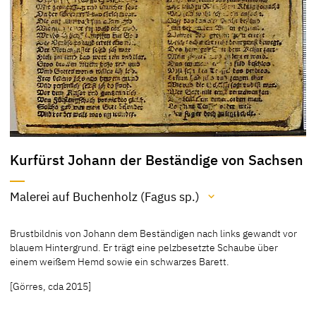
Kurfürst Johann der Beständige von Sachsen
Malerei auf Buchenholz (Fagus sp.)
Material / Technik
Brustbildnis von Johann dem Beständigen nach links gewandt vor
Malerei auf Buchenholz (Fagus sp.)
blauem Hintergrund. Er trägt eine pelzbesetzte Schaube über
einem weißem Hemd sowie ein schwarzes Barett.
[Exhib. Cat. Gotha 1994, 29, 214]
[Klein, Bericht 1994]
[Görres, cda 2015]