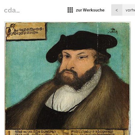
apps
zur Werksuche
<
vorh