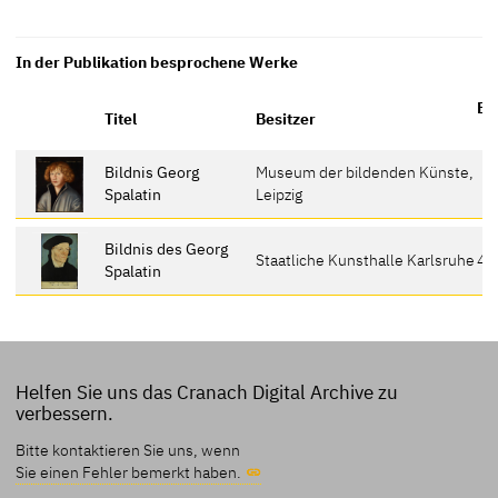
In der Publikation besprochene Werke
Er
Titel
Besitzer
Bildnis Georg
Museum der bildenden Künste,
Spalatin
Leipzig
Bildnis des Georg
Staatliche Kunsthalle Karlsruhe
48
Spalatin
Helfen Sie uns das Cranach Digital Archive zu
verbessern.
Bitte kontaktieren Sie uns, wenn
Sie einen Fehler bemerkt haben.