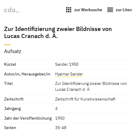
apps
reorder
zur Werksuche
zur Lite
Zur Identifizierung zweier Bildnisse von
Lucas Cranach d. Ä.
Aufsatz
Kürzel
Sander 1950
Autor/in, Herausgeber/in
Hjalmar Sander
Titel
Zur Identifizierung zweier Bildnisse von
Lucas Cranach d. Ä.
Zeitschrift
Zeitschrift für Kunstwissenschaft
Jahrgang
4
Jahr der Veröffentlichung
1950
Seiten
35-48