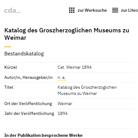
apps
reorder
zur Werksuche
zur Lite
Katalog des Groszherzoglichen Museums zu
Weimar
Bestandskatalog
Kürzel
Cat. Weimar 1894
Autor/in, Herausgeber/in
n. a.
Titel
Katalog des Groszherzoglichen
Museums zu Weimar
Ort der Veröffentlichung
Weimar
Jahr der Veröffentlichung
1894
In der Publikation besprochene Werke