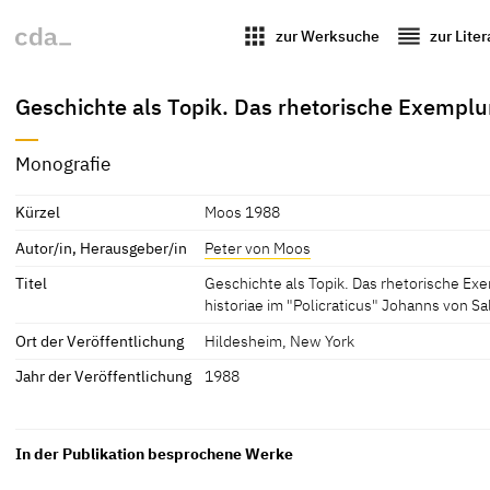
apps
reorder
zur Werksuche
zur Lite
Geschichte als Topik. Das rhetorische Exemplum
Monografie
Kürzel
Moos 1988
Autor/in, Herausgeber/in
Peter von Moos
Titel
Geschichte als Topik. Das rhetorische Ex
historiae im "Policraticus" Johanns von Sa
Ort der Veröffentlichung
Hildesheim, New York
Jahr der Veröffentlichung
1988
In der Publikation besprochene Werke