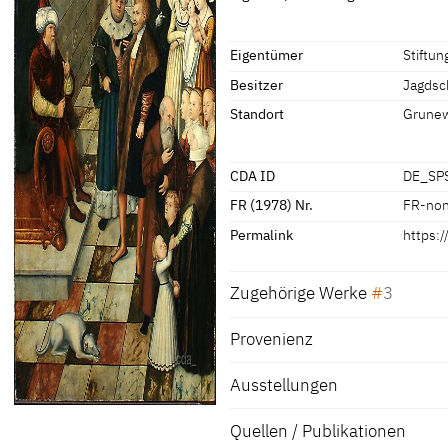
erläutern jeweils einer Gruppe von
Maße Bildträger: 209,4 x 107,1 cm
[Stiftung Preußische Schlösser und
[vgl. Elke A. Werner, Exhib. Cat. Ber
Eigentümer
Stiftu
Besitzer
Jagdsc
Standort
Grune
CDA ID
DE_SP
FR (1978) Nr.
FR-no
Permalink
https:
Zugehörige Werke
3
Provenienz
Das Urteil des Par
DE_SPSG_GKI118
Malerei auf Holz
Ausstellungen
[Exhib. Cat. Berlin 2009, 200-201, 
Stiftung Preussis
Quellen / Publikationen