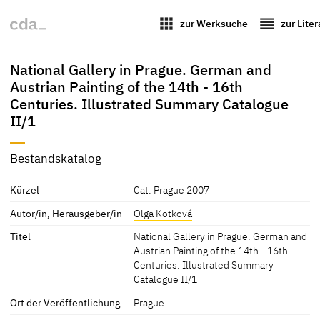
apps
reorder
zur Werksuche
zur Lite
National Gallery in Prague. German and
Austrian Painting of the 14th - 16th
Centuries. Illustrated Summary Catalogue
II/1
Bestandskatalog
Kürzel
Cat. Prague 2007
Autor/in, Herausgeber/in
Olga Kotková
Titel
National Gallery in Prague. German and
Austrian Painting of the 14th - 16th
Centuries. Illustrated Summary
Catalogue II/1
Ort der Veröffentlichung
Prague