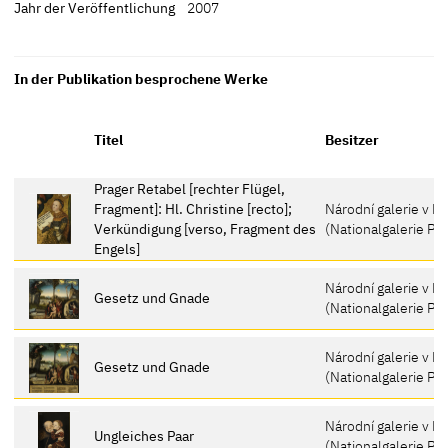
Jahr der Veröffentlichung
2007
In der Publikation besprochene Werke
Titel
Besitzer
Prager Retabel [rechter Flügel,
Fragment]: Hl. Christine [recto];
Národní galerie v Pr
Verkündigung [verso, Fragment des
(Nationalgalerie Pra
Engels]
Národní galerie v Pr
Gesetz und Gnade
(Nationalgalerie Pra
Národní galerie v Pr
Gesetz und Gnade
(Nationalgalerie Pra
Národní galerie v Pr
Ungleiches Paar
(Nationalgalerie Pra