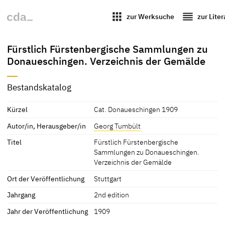
apps
reorder
zur Werksuche
zur Lite
Fürstlich Fürstenbergische Sammlungen zu
Donaueschingen. Verzeichnis der Gemälde
Bestandskatalog
Kürzel
Cat. Donaueschingen 1909
Autor/in, Herausgeber/in
Georg Tumbült
Titel
Fürstlich Fürstenbergische
Sammlungen zu Donaueschingen.
Verzeichnis der Gemälde
Ort der Veröffentlichung
Stuttgart
Jahrgang
2nd edition
Jahr der Veröffentlichung
1909