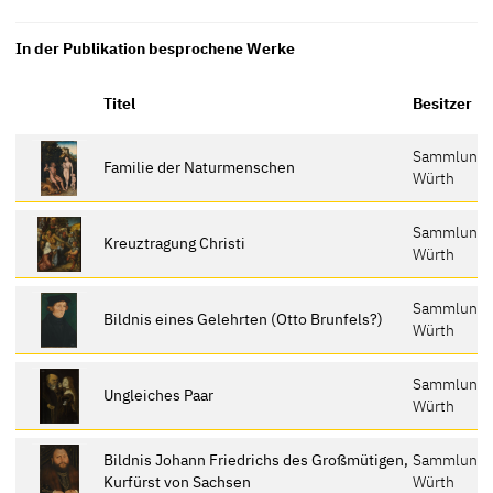
In der Publikation besprochene Werke
Titel
Besitzer
Sammlung
Familie der Naturmenschen
Würth
Sammlung
Kreuztragung Christi
Würth
Sammlung
Bildnis eines Gelehrten (Otto Brunfels?)
Würth
Sammlung
Ungleiches Paar
Würth
Bildnis Johann Friedrichs des Großmütigen,
Sammlung
Kurfürst von Sachsen
Würth