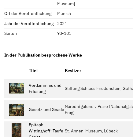
Museum]
Ort der Veröffentlichung
Munich
Jahr der Veröffentlichung
2021
Seiten
93-101
In der Publikation besprochene Werke
Titel
Besitzer
Verdammnis und
Stiftung Schloss Friedenstein, Gotha
Erlösung
Národní galerie v Praze (Nationalgaler
Gesetz und Gnade
Prag)
Epitaph
Wittinghoff: Taufe
St. Annen-Museum, Lübeck
Christi