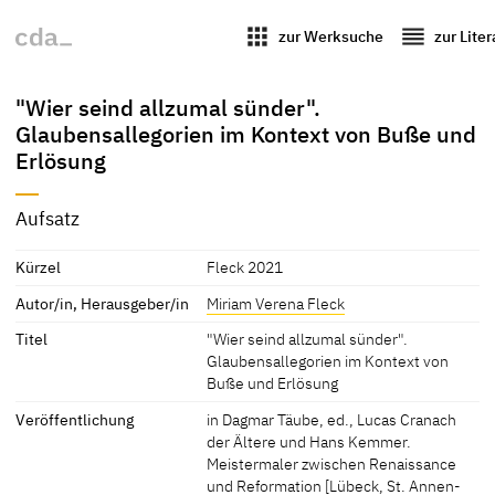
apps
reorder
zur Werksuche
zur Lite
"Wier seind allzumal sünder".
Glaubensallegorien im Kontext von Buße und
Erlösung
Aufsatz
Kürzel
Fleck 2021
Autor/in, Herausgeber/in
Miriam Verena Fleck
Titel
"Wier seind allzumal sünder".
Glaubensallegorien im Kontext von
Buße und Erlösung
Veröffentlichung
in Dagmar Täube, ed., Lucas Cranach
der Ältere und Hans Kemmer.
Meistermaler zwischen Renaissance
und Reformation [Lübeck, St. Annen-