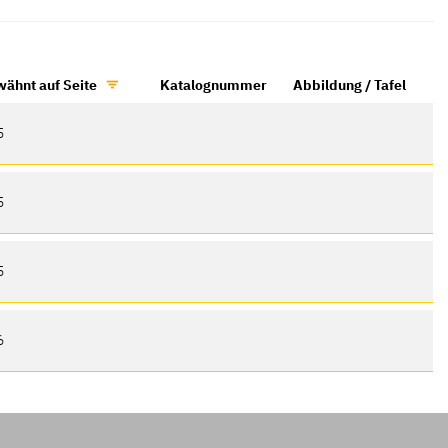
wähnt auf Seite
Katalognummer
Abbildung / Tafel
5
5
5
6