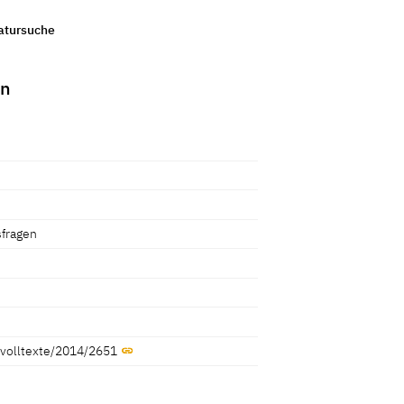
ratursuche
en
sfragen
k/volltexte/2014/2651