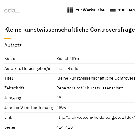
apps
reorder
zur Werksuche
zur Lite
Kleine kunstwissenschaftliche Controversfrag
Aufsatz
Kürzel
Rieffel 1895
Autor/in, Herausgeber/in
Franz Rieffel
Titel
Kleine kunstwissenschaftliche Controver
Zeitschrift
Repertorium für Kunstwissenschaft
Jahrgang
18
Jahr der Veröffentlichung
1895
Link
http://archiv.ub.uni-heidelberg.de/artdo
Seiten
424-428