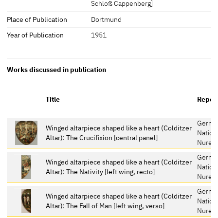
Schloß Cappenberg]
Place of Publication
Dortmund
Year of Publication
1951
Works discussed in publication
Title
Reposi
Germa
Winged altarpiece shaped like a heart (Colditzer
Natio
Altar): The Crucifixion [central panel]
Nurem
Germa
Winged altarpiece shaped like a heart (Colditzer
Natio
Altar): The Nativity [left wing, recto]
Nurem
Germa
Winged altarpiece shaped like a heart (Colditzer
Natio
Altar): The Fall of Man [left wing, verso]
Nurem