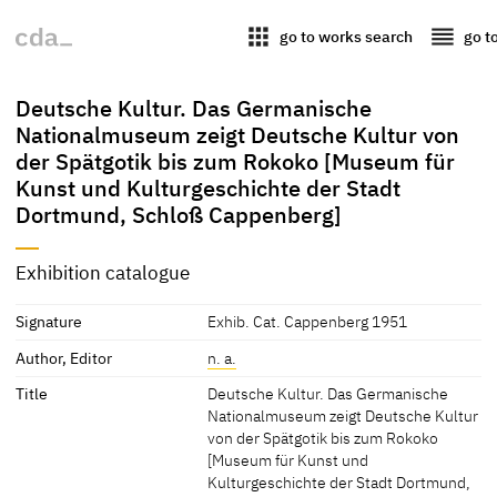
apps
reorder
go to works search
go t
Deutsche Kultur. Das Germanische
Nationalmuseum zeigt Deutsche Kultur von
der Spätgotik bis zum Rokoko [Museum für
Kunst und Kulturgeschichte der Stadt
Dortmund, Schloß Cappenberg]
Exhibition catalogue
Signature
Exhib. Cat. Cappenberg 1951
Author, Editor
n. a.
Title
Deutsche Kultur. Das Germanische
Nationalmuseum zeigt Deutsche Kultur
von der Spätgotik bis zum Rokoko
[Museum für Kunst und
Kulturgeschichte der Stadt Dortmund,