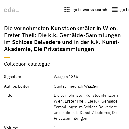
apps
reorder
go to works search
go t
Die vornehmsten Kunstdenkmäler in Wien.
Erster Theil: Die k.k. Gemälde-Sammlungen
im Schloss Belvedere und in der k.k. Kunst-
Akademie, Die Privatsammlungen
Collection catalogue
Signature
Waagen 1866
Author, Editor
Gustav Friedrich Waagen
Title
Die vornehmsten Kunstdenkmäler in
Wien. Erster Theil: Die k.k. Gemälde-
Sammlungen im Schloss Belvedere
und in der k.k. Kunst-Akademie, Die
Privatsammlungen
Volume
1