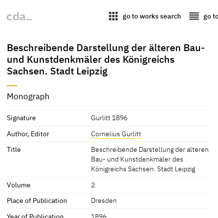
apps
reorder
go to works search
go t
Beschreibende Darstellung der älteren Bau-
und Kunstdenkmäler des Königreichs
Sachsen. Stadt Leipzig
Monograph
Signature
Gurlitt 1896
Author, Editor
Cornelius Gurlitt
Title
Beschreibende Darstellung der älteren
Bau- und Kunstdenkmäler des
Königreichs Sachsen. Stadt Leipzig
Volume
2
Place of Publication
Dresden
Year of Publication
1896