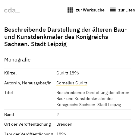
apps
reorder
zur Werksuche
zur Lite
Beschreibende Darstellung der älteren Bau-
und Kunstdenkmäler des Königreichs
Sachsen. Stadt Leipzig
Monografie
Kürzel
Gurlitt 1896
Autor/in, Herausgeber/in
Cornelius Gurlitt
Titel
Beschreibende Darstellung der älteren
Bau- und Kunstdenkmäler des
Königreichs Sachsen. Stadt Leipzig
Band
2
Ort der Veröffentlichung
Dresden
Jahr der Veröffentlichung
1896