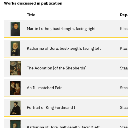
Works discussed in publication
Title
Rep
Martin Luther, bust-length, facing right
Klas
Katharina of Bora, bust-length, facing left
Klas
The Adoration [of the Shepherds]
Sta
An Ill-matched Pair
Sta
Portrait of King Ferdinand I.
Sta
Katharina of Bora, half-length, facing left
Sta