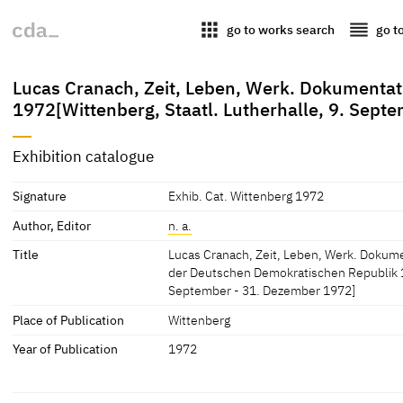
apps
reorder
go to works search
go t
Lucas Cranach, Zeit, Leben, Werk. Dokumenta
1972[Wittenberg, Staatl. Lutherhalle, 9. Sept
Exhibition catalogue
Signature
Exhib. Cat. Wittenberg 1972
Author, Editor
n. a.
Title
Lucas Cranach, Zeit, Leben, Werk. Dokum
der Deutschen Demokratischen Republik 19
September - 31. Dezember 1972]
Place of Publication
Wittenberg
Year of Publication
1972