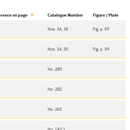
erence on page
Catalogue Number
Figure / Plate
Nos. 34, 35
Fig. p. 59
Nos. 34, 35
Fig. p. 59
No. 280
No. 282
No. 262
No. 142.1