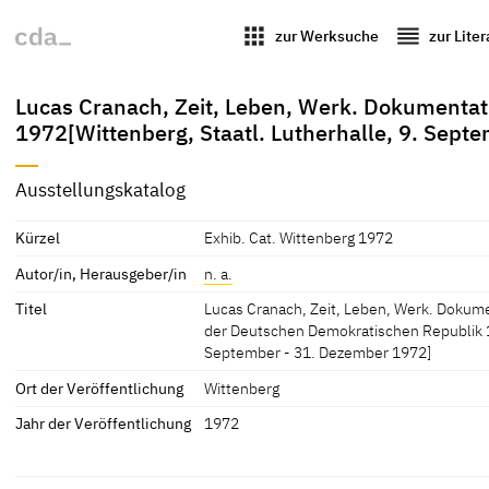
apps
reorder
zur Werksuche
zur Lite
Lucas Cranach, Zeit, Leben, Werk. Dokumenta
1972[Wittenberg, Staatl. Lutherhalle, 9. Sept
Ausstellungskatalog
Kürzel
Exhib. Cat. Wittenberg 1972
Autor/in, Herausgeber/in
n. a.
Titel
Lucas Cranach, Zeit, Leben, Werk. Dokum
der Deutschen Demokratischen Republik 19
September - 31. Dezember 1972]
Ort der Veröffentlichung
Wittenberg
Jahr der Veröffentlichung
1972