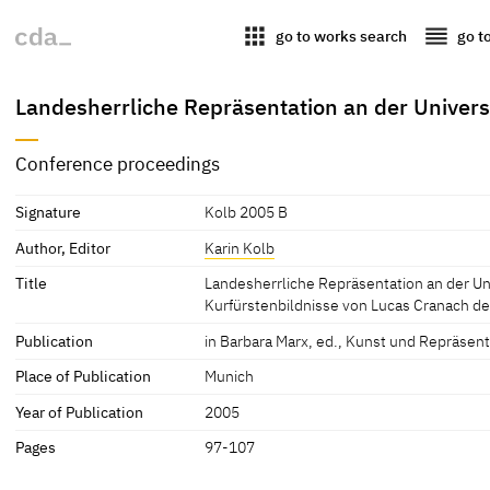
apps
reorder
go to works search
go t
Landesherrliche Repräsentation an der Univers
Conference proceedings
Signature
Kolb 2005 B
Author, Editor
Karin Kolb
Title
Landesherrliche Repräsentation an der Uni
Kurfürstenbildnisse von Lucas Cranach 
Publication
in Barbara Marx, ed., Kunst und Repräsen
Place of Publication
Munich
Year of Publication
2005
Pages
97-107