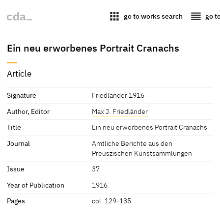
apps
reorder
go to works search
go t
Ein neu erworbenes Portrait Cranachs
Article
Signature
Friedländer 1916
Author, Editor
Max J. Friedländer
Title
Ein neu erworbenes Portrait Cranachs
Journal
Amtliche Berichte aus den
Preuszischen Kunstsammlungen
Issue
37
Year of Publication
1916
Pages
col. 129-135