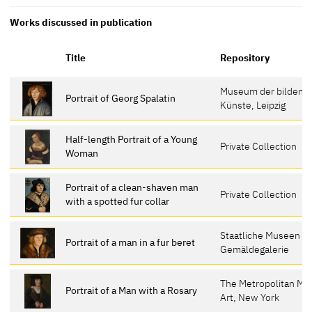
Works discussed in publication
Title
Repository
Museum der bildend
Portrait of Georg Spalatin
Künste, Leipzig
Half-length Portrait of a Young
Private Collection
Woman
Portrait of a clean-shaven man
Private Collection
with a spotted fur collar
Staatliche Museen zu
Portrait of a man in a fur beret
Gemäldegalerie
The Metropolitan Mu
Portrait of a Man with a Rosary
Art, New York