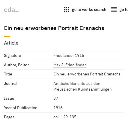
apps
reorder
go to works search
go t
Ein neu erworbenes Portrait Cranachs
Article
Signature
Friedländer 1916
Author, Editor
Max J. Friedländer
Title
Ein neu erworbenes Portrait Cranachs
Journal
Amtliche Berichte aus den
Preuszischen Kunstsammlungen
Issue
37
Year of Publication
1916
Pages
col. 129-135