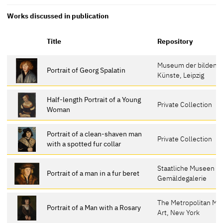
Works discussed in publication
Title
Repository
Museum der bildend
Portrait of Georg Spalatin
Künste, Leipzig
Half-length Portrait of a Young
Private Collection
Woman
Portrait of a clean-shaven man
Private Collection
with a spotted fur collar
Staatliche Museen zu
Portrait of a man in a fur beret
Gemäldegalerie
The Metropolitan Mu
Portrait of a Man with a Rosary
Art, New York