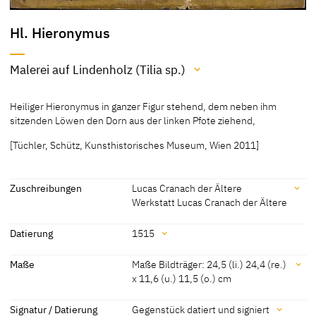
Hl. Hieronymus
Malerei auf Lindenholz (Tilia sp.)
Material / Technik
Heiliger Hieronymus in ganzer Figur stehend, dem neben ihm
Malerei auf Lindenholz (Tilia sp.)
sitzenden Löwen den Dorn aus der linken Pfote ziehend,
[Kunsthistorisches Museum, revised 2011]
[Tüchler, Schütz, Kunsthistorisches Museum, Wien 2011]
Zuschreibungen
Lucas Cranach der Ältere
Werkstatt Lucas Cranach der Ältere
Zuschreibungen
Datierung
1515
Lucas Cranach der Ältere
[Kunsthistorisches Museum, revised
Datierung
Maße
Maße Bildträger: 24,5 (li.) 24,4 (re.)
2011]
x 11,6 (u.) 11,5 (o.) cm
1515
[Gegenstück datiert]
Werkstatt Lucas Cranach
[Exhib. Cat. Kronach 1994, No. 212a]
Maße
der Ältere
Signatur / Datierung
Gegenstück datiert und signiert