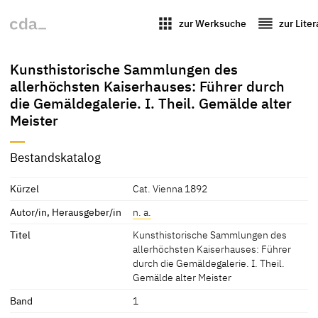
apps
reorder
zur Werksuche
zur Lite
Kunsthistorische Sammlungen des
allerhöchsten Kaiserhauses: Führer durch
die Gemäldegalerie. I. Theil. Gemälde alter
Meister
Bestandskatalog
Kürzel
Cat. Vienna 1892
Autor/in, Herausgeber/in
n. a.
Titel
Kunsthistorische Sammlungen des
allerhöchsten Kaiserhauses: Führer
durch die Gemäldegalerie. I. Theil.
Gemälde alter Meister
Band
1