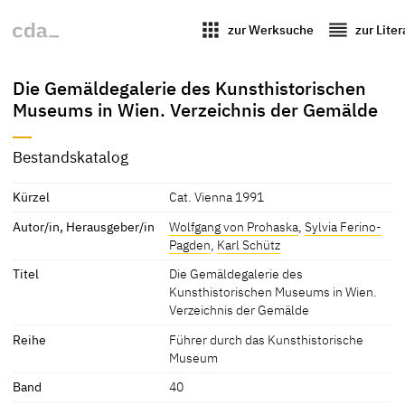
apps
reorder
zur Werksuche
zur Lite
Die Gemäldegalerie des Kunsthistorischen
Museums in Wien. Verzeichnis der Gemälde
Bestandskatalog
Kürzel
Cat. Vienna 1991
Autor/in, Herausgeber/in
Wolfgang von Prohaska
,
Sylvia Ferino-
Pagden
,
Karl Schütz
Titel
Die Gemäldegalerie des
Kunsthistorischen Museums in Wien.
Verzeichnis der Gemälde
Reihe
Führer durch das Kunsthistorische
Museum
Band
40