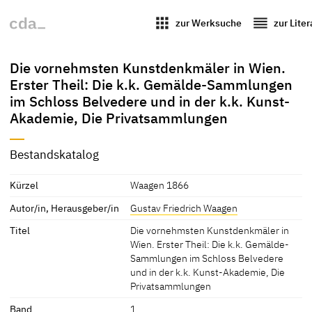
apps
reorder
zur Werksuche
zur Lite
Die vornehmsten Kunstdenkmäler in Wien.
Erster Theil: Die k.k. Gemälde-Sammlungen
im Schloss Belvedere und in der k.k. Kunst-
Akademie, Die Privatsammlungen
Bestandskatalog
Kürzel
Waagen 1866
Autor/in, Herausgeber/in
Gustav Friedrich Waagen
Titel
Die vornehmsten Kunstdenkmäler in
Wien. Erster Theil: Die k.k. Gemälde-
Sammlungen im Schloss Belvedere
und in der k.k. Kunst-Akademie, Die
Privatsammlungen
Band
1