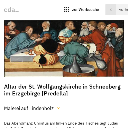
apps
zur Werksuche
<
vorh
Altar der St. Wolfgangskirche in Schneeberg
im Erzgebirge [Predella]
Malerei auf Lindenholz
Material / Technik
Das Abendmahl: Christus am linken Ende des Tisches legt Judas
Malerei auf Lindenholz