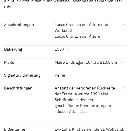
ein Stück Brot in den Mund während Johannes an seiner Schulter
ruht.
[Böhlitz 2005, 28]
Zuschreibungen
Lucas Cranach der Ältere und
Werkstatt
Lucas Cranach der Ältere
Zuschreibungen
Datierung
1539
Lucas Cranach der Ältere
[Pöpper, Wegmann 2011]
Datierung
Maße
Maße Bildträger: 104,3 x 210,8 cm
und Werkstatt
[Böhlitz 2005, 28]
[Schuchardt 1851 A, 118-119]
1539
[Böhlitz 2005, 28]
Maße
Signatur / Datierung
Keine
Lucas Cranach der Ältere
[Böhlitz 2005, 28]
Maße Bildträger: 104,3 x 210,8 cm
[Schuchardt 1998 B, 13]
Beschriftungen
Anstatt der verlorenen Rückseite
[Böhlitz 2005, 28]
der Predella wurde 1996 eine
Lucas Cranach der Jüngere
[Böhlitz 2005, 28]
Maße Bildträger: 100 x 208 cm
Schrifttafel in den neu
[Thulin 1955, 34]
geschaffenen Rahmen integriert:
"Dieser Altar ist …
Beschriftungen
Eigentümer
Ev.-Luth. Kirchgemeinde St. Wolfgang,