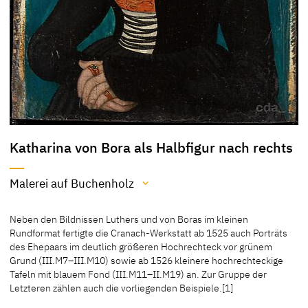
Katharina von Bora als Halbfigur nach rechts
Malerei auf Buchenholz
Material / Technik
Neben den Bildnissen Luthers und von Boras im kleinen
Malerei auf Buchenholz
Rundformat fertigte die Cranach-Werkstatt ab 1525 auch Porträts
des Ehepaars im deutlich größeren Hochrechteck vor grünem
[Ausst.-Kat. Düsseldorf 2017, Nr. 156, 157]
Grund (III.M7–III.M10) sowie ab 1526 kleinere hochrechteckige
Tafeln mit blauem Fond (III.M11–II.M19) an. Zur Gruppe der
Letzteren zählen auch die vorliegenden Beispiele.[1]