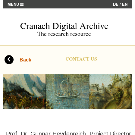
MENU
DE
/
EN
Cranach Digital Archive
The research resource
CONTACT US
Back
Prof. Dr. Gunnar Heydenreich, Project Director