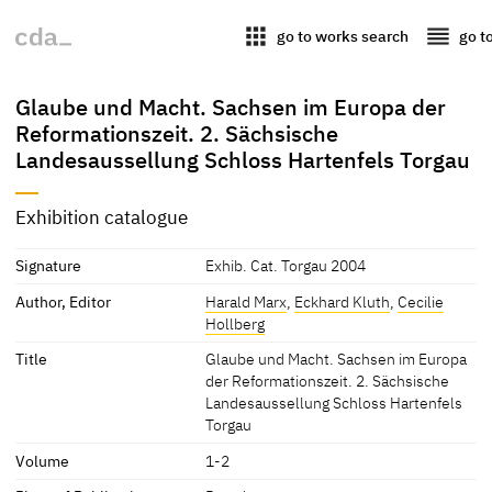
apps
reorder
go to works search
go t
Glaube und Macht. Sachsen im Europa der
Reformationszeit. 2. Sächsische
Landesaussellung Schloss Hartenfels Torgau
Exhibition catalogue
Signature
Exhib. Cat. Torgau 2004
Author, Editor
Harald Marx
,
Eckhard Kluth
,
Cecilie
Hollberg
Title
Glaube und Macht. Sachsen im Europa
der Reformationszeit. 2. Sächsische
Landesaussellung Schloss Hartenfels
Torgau
Volume
1-2