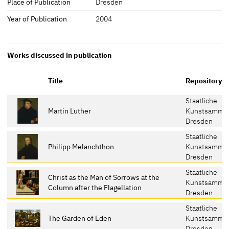
Place of Publication
Dresden
Year of Publication
2004
Works discussed in publication
Title
Repository
Staatliche
Martin Luther
Kunstsamml
Dresden
Staatliche
Philipp Melanchthon
Kunstsamml
Dresden
Staatliche
Christ as the Man of Sorrows at the
Kunstsamml
Column after the Flagellation
Dresden
Staatliche
The Garden of Eden
Kunstsamml
Dresden