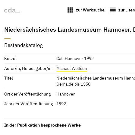
apps
reorder
zur Werksuche
zur Lite
Niedersächsisches Landesmuseum Hannover. D
Bestandskatalog
Kürzel
Cat. Hannover 1992
Autor/in, Herausgeber/in
Michael Wolfson
Titel
Niedersächsisches Landesmuseum Hannov
Gemälde bis 1550
Ort der Veröffentlichung
Hannover
Jahr der Veröffentlichung
1992
In der Publikation besprochene Werke