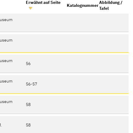
Erwähnt auf Seite
Abbildung /
Katalognummer
Tafel
museum
museum
museum
56
museum
56-57
museum
58
M.
58