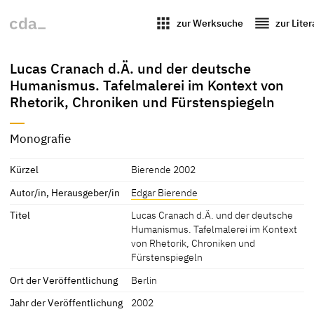
apps
reorder
zur Werksuche
zur Lite
Lucas Cranach d.Ä. und der deutsche
Humanismus. Tafelmalerei im Kontext von
Rhetorik, Chroniken und Fürstenspiegeln
Monografie
Kürzel
Bierende 2002
Autor/in, Herausgeber/in
Edgar Bierende
Titel
Lucas Cranach d.Ä. und der deutsche
Humanismus. Tafelmalerei im Kontext
von Rhetorik, Chroniken und
Fürstenspiegeln
Ort der Veröffentlichung
Berlin
Jahr der Veröffentlichung
2002