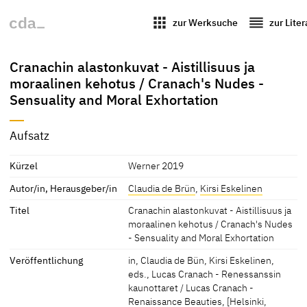
apps
reorder
zur Werksuche
zur Lite
Cranachin alastonkuvat - Aistillisuus ja
moraalinen kehotus / Cranach's Nudes -
Sensuality and Moral Exhortation
Aufsatz
Kürzel
Werner 2019
Autor/in, Herausgeber/in
Claudia de Brün
,
Kirsi Eskelinen
Titel
Cranachin alastonkuvat - Aistillisuus ja
moraalinen kehotus / Cranach's Nudes
- Sensuality and Moral Exhortation
Veröffentlichung
in, Claudia de Bün, Kirsi Eskelinen,
eds., Lucas Cranach - Renessanssin
kaunottaret / Lucas Cranach -
Renaissance Beauties, [Helsinki,