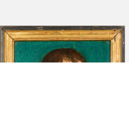
möglicherweise auch die beiden weiteren zu dieser Untergruppe
zählenden Werke III.M13 und III.M14) ohne Zuhilfenahme einer
Pause entstanden sein könnten, oder ob hier möglicherweise ein
anderes Farbmaterial verwendet wurde, konnte im Rahmen dieser
Untersuchung nicht geklärt werden.
[5] Es erscheint damit und in seiner hohen malerischen Qualität
vergleichbar mit dem Exemplar in Eisenach (III.M12).
[6] Der Verlust der Flügel durch eine spätere Beschädigung ist
angesichts des intakten Bildbereichs auszuschließen. Die
fehlenden Schlangenflügel beim Bildnis eines Knaben
([DE_WRMK_WRM874]
von 1529 sind vermutlich auf eine
spätere Tilgung oder Beschädigung zurückzuführen, wie Farbreste
oberhalb des Schlangenkörpers annehmen lassen.
[7] Unter den acht erhaltenen Exemplaren weist ansonsten nur
noch das Exemplar aus Schleswig (III.M15) die originalen Rahmen
auf.
[8] Die profilierten Leisten (Wasserschlag – Platte) sind auf Gehrung
geschnitten und die Ecken durch diagonal eingesetzte Holzstifte
stabilisiert.