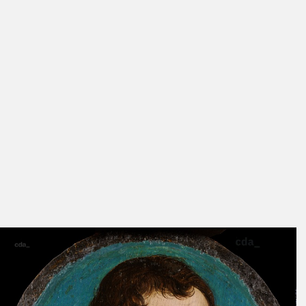
[7] Vgl. Klein (30.11.2020b).
[8] Vermutlich gab der Verlust des ursprünglich auf den Tafelrand
aufgeleimten Zierrahmens den Anlass, den breiten holzsichtigen
Rand zu reduzieren. Das einzige im gleichen Tafelformat erhaltene
Exemplar (Kunstmuseum Basel, III.M1) weicht in seiner deutlich
kleineren Darstellung des Ehepaares und einem veränderten
Bildausschnitt von den übrigen Exemplaren ab und kann daher nur
eingeschränkt als Größenmaßstab herangezogen werden. Da die
bemalte Fläche bei allen Tondi aber etwa denselben Durchmesser
aufweist, erscheint ein ähnliches Außenmaß wahrscheinlich.
[9] Vgl. das unveröffentlichte Gutachten Ingo Sandner, Werkakte
des St. Annen-Museums Lübeck, ohne Datum.
Quellen / Publikationen:
Ausst.-Kat. Eisenach 2015, Nr. 27; Ausst.-Kat. Lübeck 2021, Nr. 1.