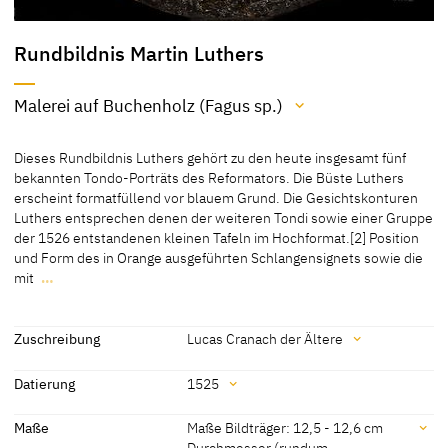
Rundbildnis Martin Luthers
Malerei auf Buchenholz (Fagus sp.)
Material / Technik
Dieses Rundbildnis Luthers gehört zu den heute insgesamt fünf
Malerei auf Buchenholz (Fagus sp.)
bekannten Tondo-Porträts des Reformators. Die Büste Luthers
erscheint formatfüllend vor blauem Grund. Die Gesichtskonturen
[Klein, Bericht 2020]
Luthers entsprechen denen der weiteren Tondi sowie einer Gruppe
der 1526 entstandenen kleinen Tafeln im Hochformat.[2] Position
und Form des in Orange ausgeführten Schlangensignets sowie die
mit
…
Dieses Rundbildnis Luthers gehört zu den heute insgesamt fünf
bekannten Tondo-Porträts des Reformators. Die Büste Luthers
erscheint formatfüllend vor blauem Grund. Die Gesichtskonturen
Zuschreibung
Lucas Cranach der Ältere
Luthers entsprechen denen der weiteren Tondi sowie einer Gruppe
Zuschreibung
der 1526 entstandenen kleinen Tafeln im Hochformat.
[2] Position
Datierung
1525
und Form des in Orange ausgeführten Schlangensignets sowie die
Lucas Cranach der Ältere
[Ausst.-Kat. Eisenach 2015, S. 97, Nr.
mit einer z-förmigen „2“ ausgeführte Jahreszahl „1525“ gleichen
Datierung
Maße
Maße Bildträger: 12,5 - 12,6 cm
27] [Ausst.-Kat. Lübeck 2021, Nr. 1]
ebenfalls den anderen Tondi. Unikal ist die darüber angebrachte
Durchmesser (rundum