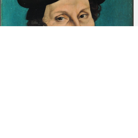
IV.M20. Vgl. weiterführende Angaben in Ottweiler, Wibke:
Kunsttechnologische Beobachtungen an den frühen Luther-
Gemälden aus der Werkstatt Lucas Cranach d. Ä. (in Vorbereitung);
Weschenfelder 2018, S. 176, konstatiert dagegen eine freie
Pinselvorzeichnung.
[9] Überblendet wurden die Gesichtskonturen von IV.M2a, IV.M3a,
IV.M4a, IV.M11a, M.IV12a, M.IV14a und IV.M15a. Alle Exemplare
zeigen eine sehr hohe Übereinstimmung in absoluter Größe.
[10] In einem Gutachten vom 16.11.1935, das sich in der Bildakte
der Kunstsammlungen der Veste Coburg befindet, vermerkt Max J.
Friedländer, dass es sich um die, nach seiner Kenntnis, besten
Exemplare handele. Vgl. hierzu auch Weschenfelder 2018, S. 176.
[11] Vgl. Einleitung zu Bildnisgruppe IV.
Quellen / Publikationen:
Ausst.-Kat. Schweinfurt 1985, Nr. 11; Hoffmann 1990, S. 43;
Braunfels 1996, S. 45–46; Schuchardt 2004, S. 21; Weschenfelder
2018, S. 172–177, Nr. 37, 38.