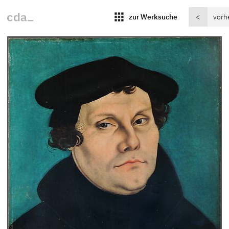
apps
zur Werksuche
<
vorh