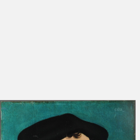
[2] Vgl. Klein (wie Anm. 1).
[3] Ebd.
[4] Vgl. dazu die Querauswertung der dendrochronologischen
Befunde in Ottweiler, Wibke: Kunsttechnologische Beobachtungen
an den frühen Luther-Gemälden aus der Werkstatt Lucas Cranach
d. Ä. (in Vorbereitung).
[5] Vgl. Klein (wie Anm. 1).
[6] Vgl. auch Weschenfelder 2018, S. 172–177, Nr. 37, 38.
[7] Bis auf eine weitere Tafel (IV.M17), die rückseitig allerdings
nachbearbeitet wurde, weisen alle übrigen Tafeln dieser
Bildnisserie einen dunklen Rückseitenanstrich auf.
[8] Die feinen Linien scheinen abschnittsweise von regelmäßig
auftretenden ca. 1–2 mm langen anschwellenden Sequenzen
überlagert zu werden, wodurch ein gestrichelt wirkendes
Erscheinungsbild entsteht. Außerdem treten vereinzelt
Doppelkonturen auf, etwa am Kinn, wo sich zwei Linien treffen und
am Schnittpunkt um wenige Millimeter überlappen. Vergleichbare
Befunde sind nachweisbar bei IV.M3, IV.M4, IV.M12, IV.M14 und