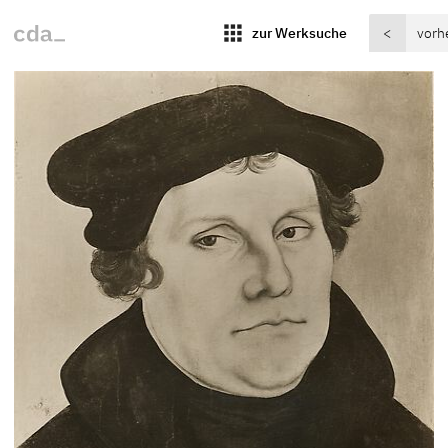
apps
zur Werksuche
<
vorh