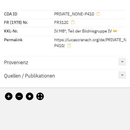
1979, Nr. 312C.
[KKL 2022]
CDA ID
PRIVATE_NONE-P410
FR (1978) Nr.
FR312C
KKL-Nr.
IV.M8*
,
Teil der Bildnisgruppe IV
Permalink
https://lucascranach.org/de/PRIVATE_N
P410/
Provenienz
Quellen / Publikationen
Erwähnt
Katalognummer
Tafel
auf Seite
[KKL 2022, Archiv Julius Böhler, Nr. 28-66, Zentralinstitut für
Friedländer, Rosenberg
131
312C
Kunstgeschichte, München]
1979
Friedländer, Rosenberg
251f
1932