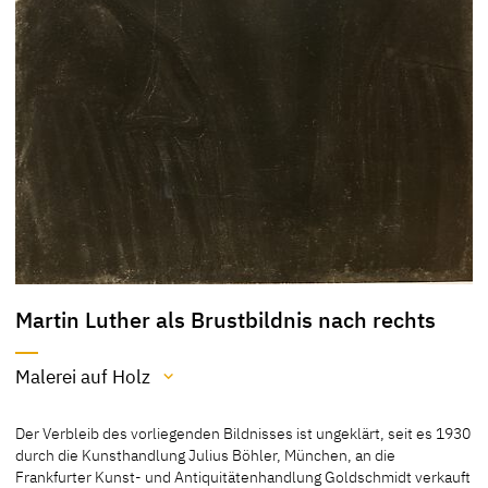
Martin Luther als Brustbildnis nach rechts
Malerei auf Holz
Material / Technik
Der Verbleib des vorliegenden Bildnisses ist ungeklärt, seit es 1930
Malerei auf Holz
durch die Kunsthandlung Julius Böhler, München, an die
Frankfurter Kunst- und Antiquitätenhandlung Goldschmidt verkauft