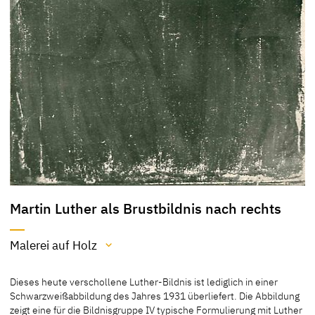
Martin Luther als Brustbildnis nach rechts
Malerei auf Holz
Material / Technik
Dieses heute verschollene Luther-Bildnis ist lediglich in einer
Malerei auf Holz
Schwarzweißabbildung des Jahres 1931 überliefert. Die Abbildung
zeigt eine für die Bildnisgruppe IV typische Formulierung mit Luther