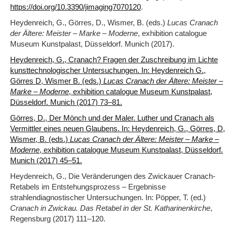
.
https://doi.org/10.3390/jimaging7070120
Heydenreich, G., Görres, D., Wismer, B. (eds.)
Lucas Cranach
der Ältere: Meister – Marke – Moderne
, exhibition catalogue
Museum Kunstpalast, Düsseldorf. Munich (2017).
Heydenreich, G., Cranach? Fragen der Zuschreibung im Lichte
kunsttechnologischer Untersuchungen. In: Heydenreich G.,
Görres D, Wismer B. (eds.)
Lucas Cranach der Ältere: Meister –
Marke – Moderne
, exhibition catalogue Museum Kunstpalast,
Düsseldorf. Munich (2017) 73‒81.
Görres, D., Der Mönch und der Maler. Luther und Cranach als
Vermittler eines neuen Glaubens. In: Heydenreich, G., Görres, D,
Wismer, B. (eds.)
Lucas Cranach der Ältere: Meister – Marke –
Moderne
, exhibition catalogue Museum Kunstpalast, Düsseldorf.
Munich (2017) 45–51.
Heydenreich, G., Die Veränderungen des Zwickauer Cranach-
Retabels im Entstehungsprozess – Ergebnisse
strahlendiagnostischer Untersuchungen. In: Pöpper, T. (ed.)
Cranach in Zwickau. Das Retabel in der St. Katharinenkirche
,
Regensburg (2017) 111–120.