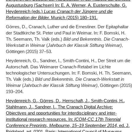
Augustusburg (Sachsen) In: E. A. Werner, A. Eusterschulte, G.
Heydenreich (eds.)
Lucas Cranach der Jüngere und die
Reformation der Bilder.
Munich (2015) 180‒191.
Görres, D., Cranach, Luther und die Ernestiner. Der Epitaphaltar
der Stadtkirche St. Peter und Paul in Weimar. In: F. Bomski, H.
Th. Seemann, Th. Valk (eds.)
Bild und Bekenntnis. Die Cranach-
Werkstatt in Weimar
(
Jahrbuch der Klassik Stiftung Weimar)
,
Göttingen (2015) 37‒53.
Heydenreich, G., Sandner, I., Smith-Contini, H., Der Streit um die
Autorschaft. Das Weimarer Cranach-Retabel im Lichte
technologischer Untersuchungen. In: F. Bomski, H. Th. Seemann,
Th. Valk (eds.)
Bild und Bekenntnis. Die Cranach-Werkstatt in
Weimar
(
Jahrbuch der Klassik Stiftung Weimar)
, Göttingen (2015)
193‒204.
Heydenreich, G., Görres, D., Herrschaft, J., Smith-Contini, H.,
Stahlmann, J., Sandner, I., The Cranach Digital Archive:
Objectives and opportunities for interdisciplinary and inter-
institutional research resources. In:
ICOM-CC 17th Triennial
Conference Preprints, Melbourne, 15–19 September 2014,
ed. J.
Bridgland, art. 0201, Paris: International Council of Museums