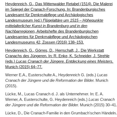
Heydenreich, G., Das Mittenwalder Retabel (1514). Die Malerei
im Spiegel der Cranach-Forschung. In: Brandenburgisches
Landesamt für Denkmalpflege und Archäologisches
Landesmuseum (ed.)
Flügelaltäre um 1515 – Höhepunkte
mittelalterlicher Kunst in Brandenburg und in den
Nachbarregionen
, Arbeitshefte des Brandenburgischen
Landesamtes für Denkmalpflege und Archäologischen
Landesmuseums 42, Zossen (2016) 138‒153.
Heydenreich, G., Görres, D., Herrschaft, J., Die Werkstatt
Cranachs des Jüngeren. In: R. Enke, K. Schneider, J. Strehle
(eds.)
Lucas Cranach der Jüngere. Entdeckung eines Meisters.
Munich (2015) 64‒77.
Werner E.A., Eusterschulte A., Heydenreich G. (eds.)
Lucas
Cranach der Jüngere und die Reformation der Bilder.
Munich
(2015).
Lücke, M., Lucas Cranach d. J. als Unternehmer. In: E. A.
Werner, A. Eusterschulte, G. Heydenreich (eds.)
Lucas Cranach
der Jüngere und die Reformation der Bilder.
Munich (2015) 30‒41.
Lücke, D., Die Cranach-Familie in den Grumbach'schen Händeln.