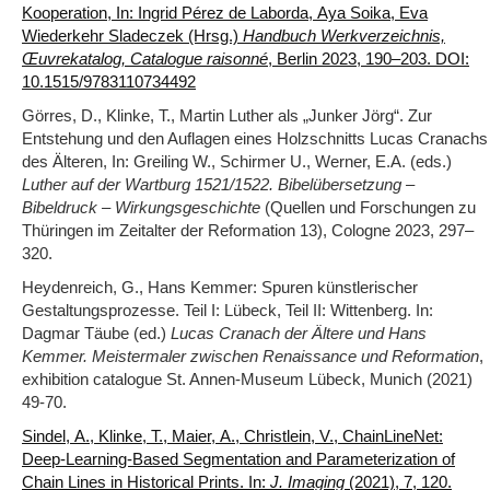
Kooperation, In: Ingrid Pérez de Laborda, Aya Soika, Eva
Wiederkehr Sladeczek (Hrsg.)
Handbuch Werkverzeichnis,
Œuvrekatalog, Catalogue raisonné
, Berlin 2023, 190–203. DOI:
10.1515/9783110734492
Görres, D., Klinke, T., Martin Luther als „Junker Jörg“. Zur
Entstehung und den Auflagen eines Holzschnitts Lucas Cranachs
des Älteren, In: Greiling W., Schirmer U., Werner, E.A. (eds.)
Luther auf der Wartburg 1521/1522. Bibelübersetzung –
Bibeldruck – Wirkungsgeschichte
(Quellen und Forschungen zu
Thüringen im Zeitalter der Reformation 13), Cologne 2023, 297–
320.
Heydenreich, G., Hans Kemmer: Spuren künstlerischer
Gestaltungsprozesse. Teil I: Lübeck, Teil II: Wittenberg. In:
Dagmar Täube (ed.)
Lucas Cranach der Ältere und Hans
Kemmer. Meistermaler zwischen Renaissance und Reformation
,
exhibition catalogue St. Annen-Museum Lübeck, Munich (2021)
49-70.
Sindel, A., Klinke, T., Maier, A., Christlein, V., ChainLineNet:
Deep-Learning-Based Segmentation and Parameterization of
Chain Lines in Historical Prints.
In:
J. Imaging
(2021), 7, 120.