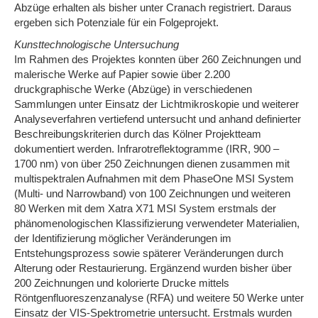
Abzüge erhalten als bisher unter Cranach registriert. Daraus
ergeben sich Potenziale für ein Folgeprojekt.
Kunsttechnologische Untersuchung
Im Rahmen des Projektes konnten über 260 Zeichnungen und
malerische Werke auf Papier sowie über 2.200
druckgraphische Werke (Abzüge) in verschiedenen
Sammlungen unter Einsatz der Lichtmikroskopie und weiterer
Analyseverfahren vertiefend untersucht und anhand definierter
Beschreibungskriterien durch das Kölner Projektteam
dokumentiert werden. Infrarotreflektogramme (IRR, 900 –
1700 nm) von über 250 Zeichnungen dienen zusammen mit
multispektralen Aufnahmen mit dem PhaseOne MSI System
(Multi- und Narrowband) von 100 Zeichnungen und weiteren
80 Werken mit dem Xatra X71 MSI System erstmals der
phänomenologischen Klassifizierung verwendeter Materialien,
der Identifizierung möglicher Veränderungen im
Entstehungsprozess sowie späterer Veränderungen durch
Alterung oder Restaurierung. Ergänzend wurden bisher über
200 Zeichnungen und kolorierte Drucke mittels
Röntgenfluoreszenzanalyse (RFA) und weitere 50 Werke unter
Einsatz der VIS-Spektrometrie untersucht. Erstmals wurden