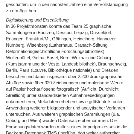
geschaffen, um in den nächsten Jahren eine Vervollständigung
zu ermöglichen.
Digitalisierung und Erschließung
In 36 Projektmonaten konnte das Team 25 graphische
Sammlungen in Bautzen, Dessau, Leipzig, Düsseldorf,
Erlangen, Frankfurt/M., Göttingen, Heidelberg, Hannover,
Nürnberg, Wittenberg (Lutherhaus, Cranach-Stiftung,
Reformationsgeschichtliche Forschungsbibliothek),
Wolfenbüttel, Gotha, Basel, Bern, Weimar und Coburg
(Kunstsammlung der Veste, Landesbibliothek), Braunschweig,
Berlin, Paris (Louvre, Bibliothèque nationale) und Dresden
besuchen und dabei insgesamt über 2.200 druckgraphische
Abzüge sowie über 320 Zeichnungen und malerische Werke
auf Papier hochauflösend fotografisch (Auflicht, Durchlicht,
Streiflicht) unter standardisierten Aufnahmebedingungen
dokumentieren, Metadaten erheben sowie größtenteils unter
Anwendung weiterer bildgebender und analytischer Verfahren
untersuchen. Aus weiteren graphischen Sammlungen (u.a.
Coburg und Wien) wurden Datensätze übernommen. Die
Forschungsdaten wurden mittels eines Importprozesses in die
Backend-Datenbank TMS überführt, dort weiter aufbereitet