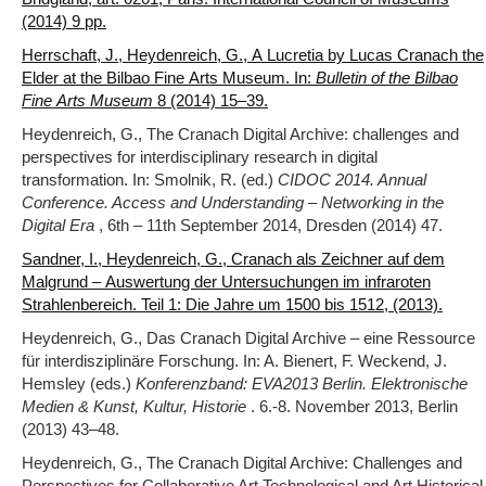
(2014) 9 pp.
Herrschaft, J., Heydenreich, G., A Lucretia by Lucas Cranach the
Elder at the Bilbao Fine Arts Museum. In:
Bulletin of the Bilbao
Fine Arts Museum
8 (2014) 15‒39.
Heydenreich, G., The Cranach Digital Archive: challenges and
perspectives for interdisciplinary research in digital
transformation. In: Smolnik, R. (ed.)
CIDOC 2014. Annual
Conference. Access and Understanding – Networking in the
Digital Era
, 6th – 11th September 2014, Dresden (2014) 47.
Sandner, I., Heydenreich, G., Cranach als Zeichner auf dem
Malgrund – Auswertung der Untersuchungen im infraroten
Strahlenbereich. Teil 1: Die Jahre um 1500 bis 1512, (2013).
Heydenreich, G., Das Cranach Digital Archive – eine Ressource
für interdisziplinäre Forschung. In: A. Bienert, F. Weckend, J.
Hemsley (eds.)
Konferenzband: EVA2013 Berlin. Elektronische
Medien & Kunst, Kultur, Historie
. 6.-8. November 2013, Berlin
(2013) 43‒48.
Heydenreich, G., The Cranach Digital Archive: Challenges and
Perspectives for Collaborative Art Technological and Art Historical