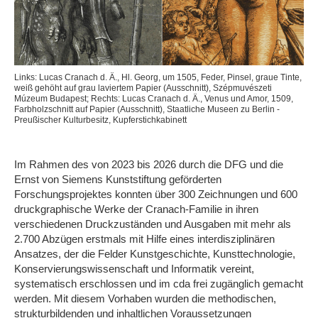
Links: Lucas Cranach d. Ä., Hl. Georg, um 1505, Feder, Pinsel, graue Tinte,
weiß gehöht auf grau laviertem Papier (Ausschnitt), Szépmuvészeti
Múzeum Budapest; Rechts: Lucas Cranach d. Ä., Venus und Amor, 1509,
Farbholzschnitt auf Papier (Ausschnitt), Staatliche Museen zu Berlin -
Preußischer Kulturbesitz, Kupferstichkabinett
Im Rahmen des von 2023 bis 2026 durch die DFG und die
Ernst von Siemens Kunststiftung geförderten
Forschungsprojektes konnten über 300 Zeichnungen und 600
druckgraphische Werke der Cranach-Familie in ihren
verschiedenen Druckzuständen und Ausgaben mit mehr als
2.700 Abzügen erstmals mit Hilfe eines interdisziplinären
Ansatzes, der die Felder Kunstgeschichte, Kunsttechnologie,
Konservierungswissenschaft und Informatik vereint,
systematisch erschlossen und im cda frei zugänglich gemacht
werden. Mit diesem Vorhaben wurden die methodischen,
strukturbildenden und inhaltlichen Voraussetzungen