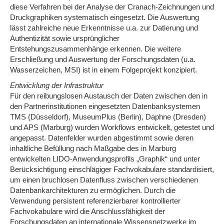
diese Verfahren bei der Analyse der Cranach-Zeichnungen und
Druckgraphiken systematisch eingesetzt. Die Auswertung
lässt zahlreiche neue Erkenntnisse u.a. zur Datierung und
Authentizität sowie ursprünglicher
Entstehungszusammenhänge erkennen. Die weitere
Erschließung und Auswertung der Forschungsdaten (u.a.
Wasserzeichen, MSI) ist in einem Folgeprojekt konzipiert.
Entwicklung der Infrastruktur
Für den reibungslosen Austausch der Daten zwischen den in
den Partnerinstitutionen eingesetzten Datenbanksystemen
TMS (Düsseldorf), MuseumPlus (Berlin), Daphne (Dresden)
und APS (Marburg) wurden Workflows entwickelt, getestet und
angepasst. Datenfelder wurden abgestimmt sowie deren
inhaltliche Befüllung nach Maßgabe des in Marburg
entwickelten LIDO-Anwendungsprofils „Graphik“ und unter
Berücksichtigung einschlägiger Fachvokabulare standardisiert,
um einen bruchlosen Datenfluss zwischen verschiedenen
Datenbankarchitekturen zu ermöglichen. Durch die
Verwendung persistent referenzierbarer kontrollierter
Fachvokabulare wird die Anschlussfähigkeit der
Forschungsdaten an internationale Wissensnetzwerke im