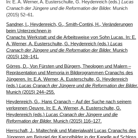
In: E. A. Werner, A. Eusterschulte, G. Heydenreich (eds.)
Lucas
Cranach der Jüngere und die Reformation der Bilder.
Munich
(2015) 52‒61.
Sandner, I., Heydenreich, G., Smith-Contini, H., Veränderungen
beim Unterzeichnen in
Cranachs Werkstatt und die Arbeitsweise von Sohn Lucas. In: E.
A. Werner, A. Eusterschulte, G. Heydenreich (eds.)
Lucas
Cranach der Jüngere und die Reformation der Bilder.
Munich
(2015) 128‒141.
Görres, D., Von Fürsten und Bürgern, Theologen und Malern –
Repräsentation und Memoria in Bildprogrammen Cranachs des
Jüngeren. In: E.A. Werner, A. Eusterschulte, G. Heydenreich
(eds.)
Lucas Cranach der Jüngere und die Reformation der Bilder.
Munich (2015) 244‒255.
Heydenreich, G., Hans Cranach – Auf der Suche nach seinem
verlorenen Oeuvre. In: E. A. Werner, A. Eusterschulte, G.
Heydenreich (eds.)
Lucas Cranach der Jüngere und die
Reformation der Bilder.
Munich (2015) 116‒127.
Herrschaft, J., Maltechnik und Materialwahl Lucas Cranachs des
Jüngeren am Beispiel der Kanzelbilder in der Kapelle auf Schloss