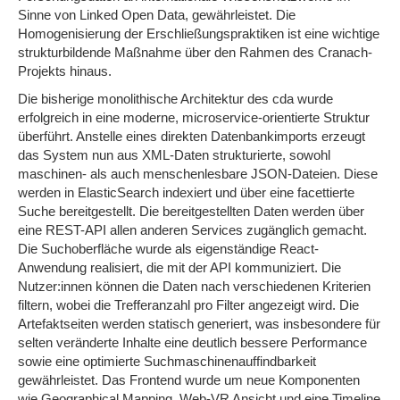
Sinne von Linked Open Data, gewährleistet. Die
Homogenisierung der Erschließungspraktiken ist eine wichtige
strukturbildende Maßnahme über den Rahmen des Cranach-
Projekts hinaus.
Die bisherige monolithische Architektur des cda wurde
erfolgreich in eine moderne, microservice-orientierte Struktur
überführt. Anstelle eines direkten Datenbankimports erzeugt
das System nun aus XML-Daten strukturierte, sowohl
maschinen- als auch menschenlesbare JSON-Dateien. Diese
werden in ElasticSearch indexiert und über eine facettierte
Suche bereitgestellt. Die bereitgestellten Daten werden über
eine REST-API allen anderen Services zugänglich gemacht.
Die Suchoberfläche wurde als eigenständige React-
Anwendung realisiert, die mit der API kommuniziert. Die
Nutzer:innen können die Daten nach verschiedenen Kriterien
filtern, wobei die Trefferanzahl pro Filter angezeigt wird. Die
Artefaktseiten werden statisch generiert, was insbesondere für
selten veränderte Inhalte eine deutlich bessere Performance
sowie eine optimierte Suchmaschinenauffindbarkeit
gewährleistet. Das Frontend wurde um neue Komponenten
wie Geographical Mapping, Web-VR Ansicht und eine Timeline