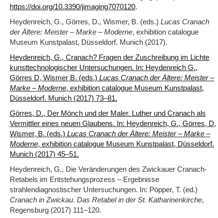
.
https://doi.org/10.3390/jimaging7070120
Heydenreich, G., Görres, D., Wismer, B. (eds.)
Lucas Cranach
der Ältere: Meister – Marke – Moderne
, exhibition catalogue
Museum Kunstpalast, Düsseldorf. Munich (2017).
Heydenreich, G., Cranach? Fragen der Zuschreibung im Lichte
kunsttechnologischer Untersuchungen. In: Heydenreich G.,
Görres D, Wismer B. (eds.)
Lucas Cranach der Ältere: Meister –
Marke – Moderne
, exhibition catalogue Museum Kunstpalast,
Düsseldorf. Munich (2017) 73‒81.
Görres, D., Der Mönch und der Maler. Luther und Cranach als
Vermittler eines neuen Glaubens. In: Heydenreich, G., Görres, D,
Wismer, B. (eds.)
Lucas Cranach der Ältere: Meister – Marke –
Moderne
, exhibition catalogue Museum Kunstpalast, Düsseldorf.
Munich (2017) 45–51.
Heydenreich, G., Die Veränderungen des Zwickauer Cranach-
Retabels im Entstehungsprozess – Ergebnisse
strahlendiagnostischer Untersuchungen. In: Pöpper, T. (ed.)
Cranach in Zwickau. Das Retabel in der St. Katharinenkirche
,
Regensburg (2017) 111–120.