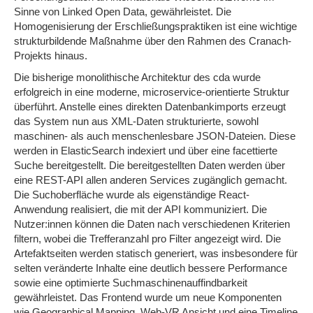
Sinne von Linked Open Data, gewährleistet. Die
Homogenisierung der Erschließungspraktiken ist eine wichtige
strukturbildende Maßnahme über den Rahmen des Cranach-
Projekts hinaus.
Die bisherige monolithische Architektur des cda wurde
erfolgreich in eine moderne, microservice-orientierte Struktur
überführt. Anstelle eines direkten Datenbankimports erzeugt
das System nun aus XML-Daten strukturierte, sowohl
maschinen- als auch menschenlesbare JSON-Dateien. Diese
werden in ElasticSearch indexiert und über eine facettierte
Suche bereitgestellt. Die bereitgestellten Daten werden über
eine REST-API allen anderen Services zugänglich gemacht.
Die Suchoberfläche wurde als eigenständige React-
Anwendung realisiert, die mit der API kommuniziert. Die
Nutzer:innen können die Daten nach verschiedenen Kriterien
filtern, wobei die Trefferanzahl pro Filter angezeigt wird. Die
Artefaktseiten werden statisch generiert, was insbesondere für
selten veränderte Inhalte eine deutlich bessere Performance
sowie eine optimierte Suchmaschinenauffindbarkeit
gewährleistet. Das Frontend wurde um neue Komponenten
wie Geographical Mapping, Web-VR Ansicht und eine Timeline