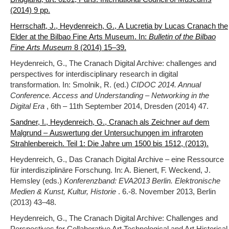
(2014) 9 pp.
Herrschaft, J., Heydenreich, G., A Lucretia by Lucas Cranach the
Elder at the Bilbao Fine Arts Museum. In:
Bulletin of the Bilbao
Fine Arts Museum
8 (2014) 15‒39.
Heydenreich, G., The Cranach Digital Archive: challenges and
perspectives for interdisciplinary research in digital
transformation. In: Smolnik, R. (ed.)
CIDOC 2014. Annual
Conference. Access and Understanding – Networking in the
Digital Era
, 6th – 11th September 2014, Dresden (2014) 47.
Sandner, I., Heydenreich, G., Cranach als Zeichner auf dem
Malgrund – Auswertung der Untersuchungen im infraroten
Strahlenbereich. Teil 1: Die Jahre um 1500 bis 1512, (2013).
Heydenreich, G., Das Cranach Digital Archive – eine Ressource
für interdisziplinäre Forschung. In: A. Bienert, F. Weckend, J.
Hemsley (eds.)
Konferenzband: EVA2013 Berlin. Elektronische
Medien & Kunst, Kultur, Historie
. 6.-8. November 2013, Berlin
(2013) 43‒48.
Heydenreich, G., The Cranach Digital Archive: Challenges and
Perspectives for Collaborative Art Technological and Art Historical