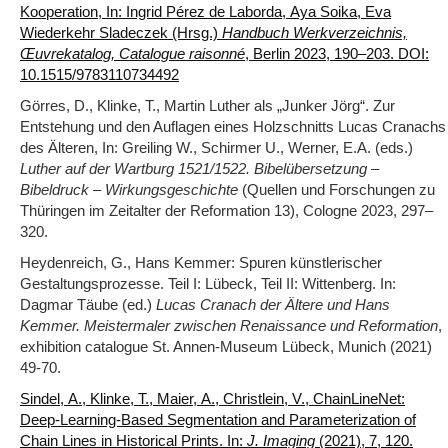
Kooperation, In: Ingrid Pérez de Laborda, Aya Soika, Eva
Wiederkehr Sladeczek (Hrsg.)
Handbuch Werkverzeichnis,
Œuvrekatalog, Catalogue raisonné
, Berlin 2023, 190–203. DOI:
10.1515/9783110734492
Görres, D., Klinke, T., Martin Luther als „Junker Jörg“. Zur
Entstehung und den Auflagen eines Holzschnitts Lucas Cranachs
des Älteren, In: Greiling W., Schirmer U., Werner, E.A. (eds.)
Luther auf der Wartburg 1521/1522. Bibelübersetzung –
Bibeldruck – Wirkungsgeschichte
(Quellen und Forschungen zu
Thüringen im Zeitalter der Reformation 13), Cologne 2023, 297–
320.
Heydenreich, G., Hans Kemmer: Spuren künstlerischer
Gestaltungsprozesse. Teil I: Lübeck, Teil II: Wittenberg. In:
Dagmar Täube (ed.)
Lucas Cranach der Ältere und Hans
Kemmer. Meistermaler zwischen Renaissance und Reformation
,
exhibition catalogue St. Annen-Museum Lübeck, Munich (2021)
49-70.
Sindel, A., Klinke, T., Maier, A., Christlein, V., ChainLineNet:
Deep-Learning-Based Segmentation and Parameterization of
Chain Lines in Historical Prints.
In:
J. Imaging
(2021), 7, 120.