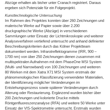
Abzüge erhalten als bisher unter Cranach registriert. Daraus
ergeben sich Potenziale für ein Folgeprojekt.
Kunsttechnologische Untersuchung
Im Rahmen des Projektes konnten über 260 Zeichnungen und
malerische Werke auf Papier sowie über 2.200
druckgraphische Werke (Abzüge) in verschiedenen
Sammlungen unter Einsatz der Lichtmikroskopie und weiterer
Analyseverfahren vertiefend untersucht und anhand definierter
Beschreibungskriterien durch das Kölner Projektteam
dokumentiert werden. Infrarotreflektogramme (IRR, 900 –
1700 nm) von über 250 Zeichnungen dienen zusammen mit
multispektralen Aufnahmen mit dem PhaseOne MSI System
(Multi- und Narrowband) von 100 Zeichnungen und weiteren
80 Werken mit dem Xatra X71 MSI System erstmals der
phänomenologischen Klassifizierung verwendeter Materialien,
der Identifizierung möglicher Veränderungen im
Entstehungsprozess sowie späterer Veränderungen durch
Alterung oder Restaurierung. Ergänzend wurden bisher über
200 Zeichnungen und kolorierte Drucke mittels
Röntgenfluoreszenzanalyse (RFA) und weitere 50 Werke unter
Einsatz der VIS-Spektrometrie untersucht. Erstmals wurden