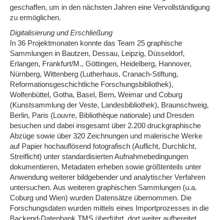
geschaffen, um in den nächsten Jahren eine Vervollständigung
zu ermöglichen.
Digitalisierung und Erschließung
In 36 Projektmonaten konnte das Team 25 graphische
Sammlungen in Bautzen, Dessau, Leipzig, Düsseldorf,
Erlangen, Frankfurt/M., Göttingen, Heidelberg, Hannover,
Nürnberg, Wittenberg (Lutherhaus, Cranach-Stiftung,
Reformationsgeschichtliche Forschungsbibliothek),
Wolfenbüttel, Gotha, Basel, Bern, Weimar und Coburg
(Kunstsammlung der Veste, Landesbibliothek), Braunschweig,
Berlin, Paris (Louvre, Bibliothèque nationale) und Dresden
besuchen und dabei insgesamt über 2.200 druckgraphische
Abzüge sowie über 320 Zeichnungen und malerische Werke
auf Papier hochauflösend fotografisch (Auflicht, Durchlicht,
Streiflicht) unter standardisierten Aufnahmebedingungen
dokumentieren, Metadaten erheben sowie größtenteils unter
Anwendung weiterer bildgebender und analytischer Verfahren
untersuchen. Aus weiteren graphischen Sammlungen (u.a.
Coburg und Wien) wurden Datensätze übernommen. Die
Forschungsdaten wurden mittels eines Importprozesses in die
Backend-Datenbank TMS überführt, dort weiter aufbereitet