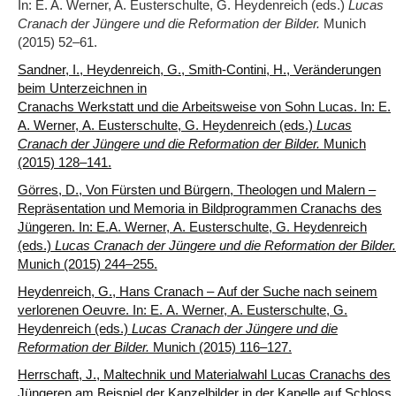
In: E. A. Werner, A. Eusterschulte, G. Heydenreich (eds.)
Lucas
Cranach der Jüngere und die Reformation der Bilder.
Munich
(2015) 52‒61.
Sandner, I., Heydenreich, G., Smith-Contini, H., Veränderungen
beim Unterzeichnen in
Cranachs Werkstatt und die Arbeitsweise von Sohn Lucas. In: E.
A. Werner, A. Eusterschulte, G. Heydenreich (eds.)
Lucas
Cranach der Jüngere und die Reformation der Bilder.
Munich
(2015) 128‒141.
Görres, D., Von Fürsten und Bürgern, Theologen und Malern –
Repräsentation und Memoria in Bildprogrammen Cranachs des
Jüngeren. In: E.A. Werner, A. Eusterschulte, G. Heydenreich
(eds.)
Lucas Cranach der Jüngere und die Reformation der Bilder.
Munich (2015) 244‒255.
Heydenreich, G., Hans Cranach – Auf der Suche nach seinem
verlorenen Oeuvre. In: E. A. Werner, A. Eusterschulte, G.
Heydenreich (eds.)
Lucas Cranach der Jüngere und die
Reformation der Bilder.
Munich (2015) 116‒127.
Herrschaft, J., Maltechnik und Materialwahl Lucas Cranachs des
Jüngeren am Beispiel der Kanzelbilder in der Kapelle auf Schloss