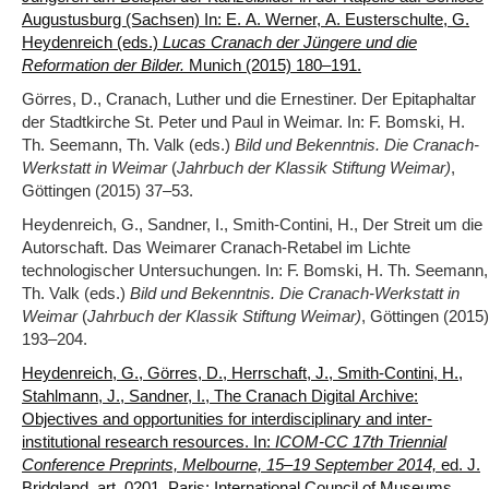
Augustusburg (Sachsen) In: E. A. Werner, A. Eusterschulte, G.
Heydenreich (eds.)
Lucas Cranach der Jüngere und die
Reformation der Bilder.
Munich (2015) 180‒191.
Görres, D., Cranach, Luther und die Ernestiner. Der Epitaphaltar
der Stadtkirche St. Peter und Paul in Weimar. In: F. Bomski, H.
Th. Seemann, Th. Valk (eds.)
Bild und Bekenntnis. Die Cranach-
Werkstatt in Weimar
(
Jahrbuch der Klassik Stiftung Weimar)
,
Göttingen (2015) 37‒53.
Heydenreich, G., Sandner, I., Smith-Contini, H., Der Streit um die
Autorschaft. Das Weimarer Cranach-Retabel im Lichte
technologischer Untersuchungen. In: F. Bomski, H. Th. Seemann,
Th. Valk (eds.)
Bild und Bekenntnis. Die Cranach-Werkstatt in
Weimar
(
Jahrbuch der Klassik Stiftung Weimar)
, Göttingen (2015)
193‒204.
Heydenreich, G., Görres, D., Herrschaft, J., Smith-Contini, H.,
Stahlmann, J., Sandner, I., The Cranach Digital Archive:
Objectives and opportunities for interdisciplinary and inter-
institutional research resources. In:
ICOM-CC 17th Triennial
Conference Preprints, Melbourne, 15–19 September 2014,
ed. J.
Bridgland, art. 0201, Paris: International Council of Museums