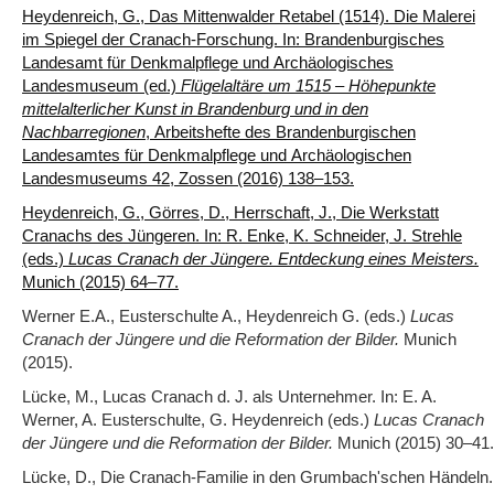
Heydenreich, G., Das Mittenwalder Retabel (1514). Die Malerei
im Spiegel der Cranach-Forschung. In: Brandenburgisches
Landesamt für Denkmalpflege und Archäologisches
Landesmuseum (ed.)
Flügelaltäre um 1515 – Höhepunkte
mittelalterlicher Kunst in Brandenburg und in den
Nachbarregionen
, Arbeitshefte des Brandenburgischen
Landesamtes für Denkmalpflege und Archäologischen
Landesmuseums 42, Zossen (2016) 138‒153.
Heydenreich, G., Görres, D., Herrschaft, J., Die Werkstatt
Cranachs des Jüngeren. In: R. Enke, K. Schneider, J. Strehle
(eds.)
Lucas Cranach der Jüngere. Entdeckung eines Meisters.
Munich (2015) 64‒77.
Werner E.A., Eusterschulte A., Heydenreich G. (eds.)
Lucas
Cranach der Jüngere und die Reformation der Bilder.
Munich
(2015).
Lücke, M., Lucas Cranach d. J. als Unternehmer. In: E. A.
Werner, A. Eusterschulte, G. Heydenreich (eds.)
Lucas Cranach
der Jüngere und die Reformation der Bilder.
Munich (2015) 30‒41.
Lücke, D., Die Cranach-Familie in den Grumbach'schen Händeln.