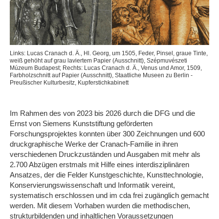
Links: Lucas Cranach d. Ä., Hl. Georg, um 1505, Feder, Pinsel, graue Tinte,
weiß gehöht auf grau laviertem Papier (Ausschnitt), Szépmuvészeti
Múzeum Budapest; Rechts: Lucas Cranach d. Ä., Venus und Amor, 1509,
Farbholzschnitt auf Papier (Ausschnitt), Staatliche Museen zu Berlin -
Preußischer Kulturbesitz, Kupferstichkabinett
Im Rahmen des von 2023 bis 2026 durch die DFG und die
Ernst von Siemens Kunststiftung geförderten
Forschungsprojektes konnten über 300 Zeichnungen und 600
druckgraphische Werke der Cranach-Familie in ihren
verschiedenen Druckzuständen und Ausgaben mit mehr als
2.700 Abzügen erstmals mit Hilfe eines interdisziplinären
Ansatzes, der die Felder Kunstgeschichte, Kunsttechnologie,
Konservierungswissenschaft und Informatik vereint,
systematisch erschlossen und im cda frei zugänglich gemacht
werden. Mit diesem Vorhaben wurden die methodischen,
strukturbildenden und inhaltlichen Voraussetzungen