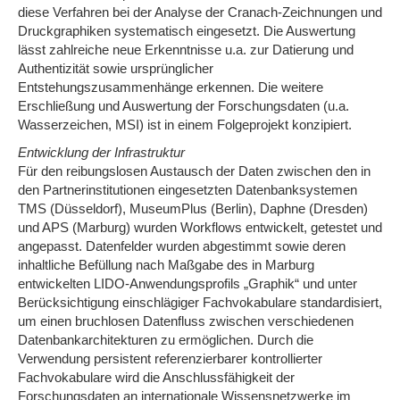
diese Verfahren bei der Analyse der Cranach-Zeichnungen und
Druckgraphiken systematisch eingesetzt. Die Auswertung
lässt zahlreiche neue Erkenntnisse u.a. zur Datierung und
Authentizität sowie ursprünglicher
Entstehungszusammenhänge erkennen. Die weitere
Erschließung und Auswertung der Forschungsdaten (u.a.
Wasserzeichen, MSI) ist in einem Folgeprojekt konzipiert.
Entwicklung der Infrastruktur
Für den reibungslosen Austausch der Daten zwischen den in
den Partnerinstitutionen eingesetzten Datenbanksystemen
TMS (Düsseldorf), MuseumPlus (Berlin), Daphne (Dresden)
und APS (Marburg) wurden Workflows entwickelt, getestet und
angepasst. Datenfelder wurden abgestimmt sowie deren
inhaltliche Befüllung nach Maßgabe des in Marburg
entwickelten LIDO-Anwendungsprofils „Graphik“ und unter
Berücksichtigung einschlägiger Fachvokabulare standardisiert,
um einen bruchlosen Datenfluss zwischen verschiedenen
Datenbankarchitekturen zu ermöglichen. Durch die
Verwendung persistent referenzierbarer kontrollierter
Fachvokabulare wird die Anschlussfähigkeit der
Forschungsdaten an internationale Wissensnetzwerke im